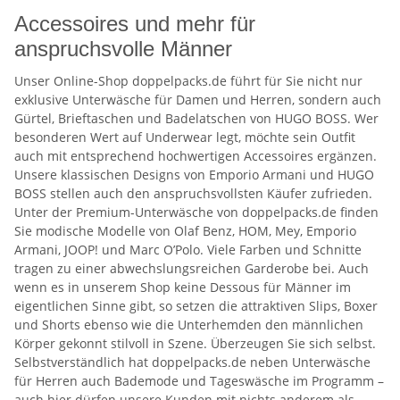
Accessoires und mehr für
anspruchsvolle Männer
Unser Online-Shop doppelpacks.de führt für Sie nicht nur
exklusive Unterwäsche für Damen und Herren, sondern auch
Gürtel, Brieftaschen und Badelatschen von HUGO BOSS. Wer
besonderen Wert auf Underwear legt, möchte sein Outfit
auch mit entsprechend hochwertigen Accessoires ergänzen.
Unsere klassischen Designs von Emporio Armani und HUGO
BOSS stellen auch den anspruchsvollsten Käufer zufrieden.
Unter der Premium-Unterwäsche von doppelpacks.de finden
Sie modische Modelle von Olaf Benz, HOM, Mey, Emporio
Armani, JOOP! und Marc O’Polo. Viele Farben und Schnitte
tragen zu einer abwechslungsreichen Garderobe bei. Auch
wenn es in unserem Shop keine Dessous für Männer im
eigentlichen Sinne gibt, so setzen die attraktiven Slips, Boxer
und Shorts ebenso wie die Unterhemden den männlichen
Körper gekonnt stilvoll in Szene. Überzeugen Sie sich selbst.
Selbstverständlich hat doppelpacks.de neben Unterwäsche
für Herren auch Bademode und Tageswäsche im Programm –
auch hier dürfen unsere Kunden mit nichts anderem als