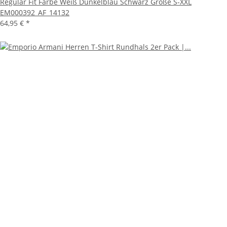
Regular Fit Farbe Weiß Dunkelblau Schwarz Größe S-XXL
EM000392_AF_14132
64,95 €
*