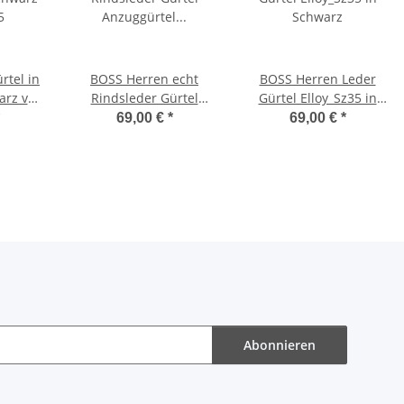
rtel in
BOSS Herren echt
BOSS Herren Leder
arz von
Rindsleder Gürtel
Gürtel Elloy_Sz35 in
Anzuggürtel Elloy
Schwarz
69,00 €
*
69,00 €
*
Riemen 3,5cm breit
Schwarz
Abonnieren