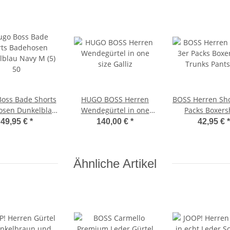
oss Bade Shorts
HUGO BOSS Herren
BOSS Herren Sho
unkelblau
Wendegürtel in one
Packs Boxers
Navy M (5) 50
size Galliz
Trunks Pants s 
49,95 €
*
140,00 €
*
42,95 €
*
schwarz - schw
schwarz X
Ähnliche Artikel