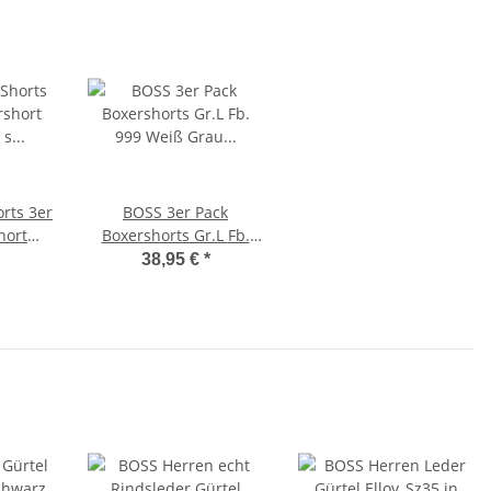
rts 3er
BOSS 3er Pack
hort
Boxershorts Gr.L Fb.
bis xxl
999 Weiß Grau Schwarz
38,95 €
*
arz -
L