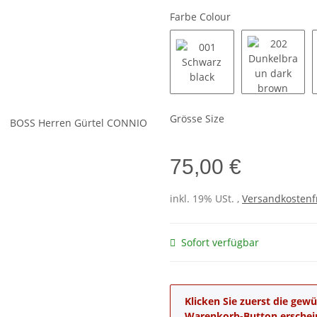
Farbe Colour
001 Schwarz black
202 Dunk
Grösse Size
75,00 €
inkl. 19% USt. ,
Versandkostenf
Sofort verfügbar
x
Klicken Sie zuerst die ge
Warenkorb-Button erschei