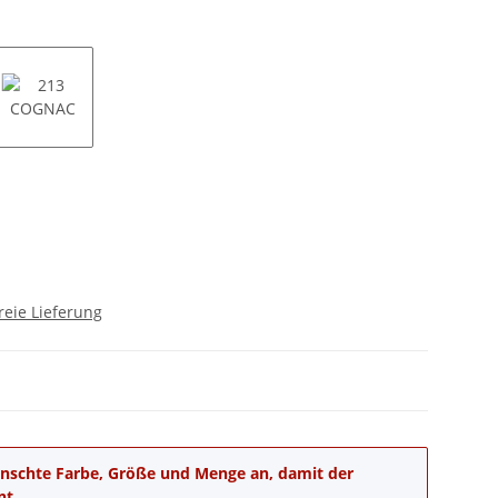
elbraun dark brown
213 COGNAC
reie Lieferung
wünschte Farbe, Größe und Menge an, damit der
nt.