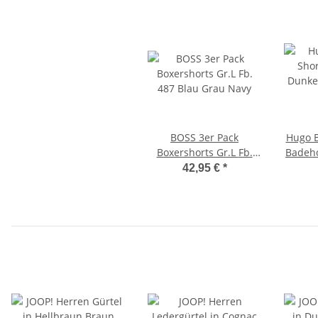
BOSS 3er Pack
Hugo B
Boxershorts Gr.L Fb.
Badehosen D
487 Blau Grau Navy
42,95 €
*