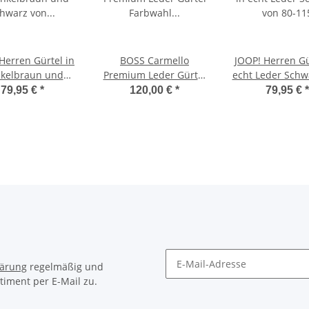
Herren Gürtel in
BOSS Carmello
JOOP! Herren Gü
kelbraun und
Premium Leder Gürtel
echt Leder Schw
z von 80 bis 115
Farbwahl Größenwahl
80-115
79,95 €
*
120,00 €
*
79,95 €
*
lärung
regelmäßig und
timent per E-Mail zu.
Newsletter Abonnieren