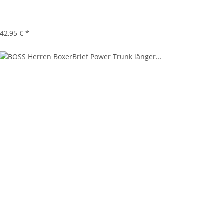
42,95 €
*