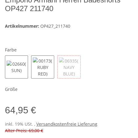
OP427 211740
Artikelnummer:
OP427_211740
Farbe
02660(SUN)
00173(RUBY RED)
06935(NAVY BLUE)
Größe
64,95 €
inkl. 19% USt. ,
Versandkostenfreie Lieferung
Alter Preis: 69,00 €