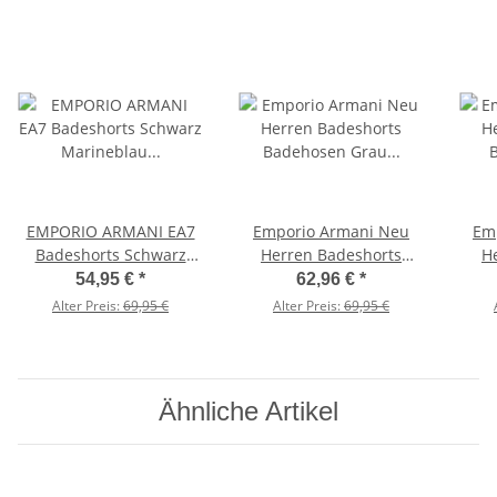
EMPORIO ARMANI EA7
Emporio Armani Neu
Em
Badeshorts Schwarz
Herren Badeshorts
H
Marineblau Nachtblau
Badehosen Grau Grün
Bad
54,95 €
*
62,96 €
*
Badehose Boxer Shorts
Schwarz von 48 bis 56
B
Alter Preis:
69,95 €
Alter Preis:
69,95 €
Bermuda
Ähnliche Artikel