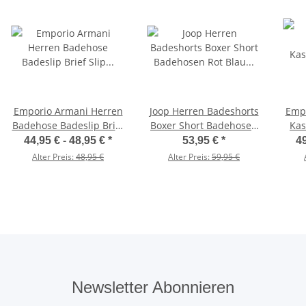
Emporio Armani Herren
Joop Herren Badeshorts
Empo
Badehose Badeslip Brief
Boxer Short Badehosen
Kas
Slip Beachwear
Rot Blau Schwarz
44,95 € -
48,95 €
*
53,95 €
*
49
2R401_211722
Alter Preis:
48,95 €
Alter Preis:
59,95 €
Newsletter Abonnieren