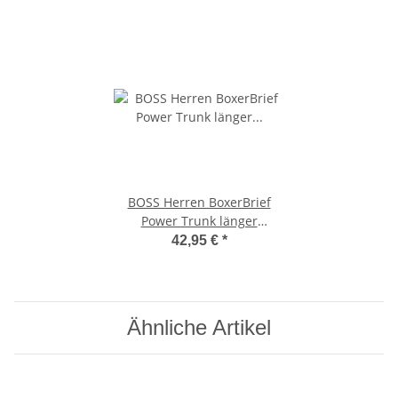
BOSS Herren BoxerBrief
Power Trunk länger
geschnitten Baumwolle
42,95 €
*
Stretch 3er Pack XL
1xRot/Blau/Schwarz
Ähnliche Artikel