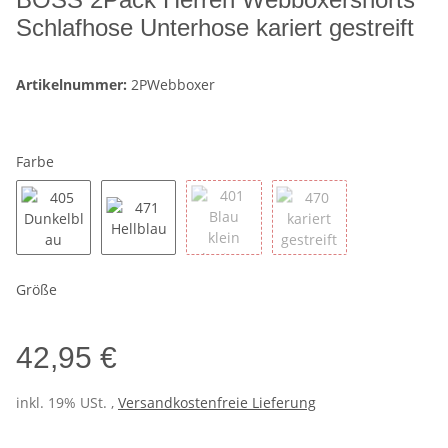
Schlafhose Unterhose kariert gestreift
Artikelnummer:
2PWebboxer
Farbe
405 Dunkelblau
471 Hellblau
401 Blau klein kariert
470 kariert gestreift
Größe
42,95 €
inkl. 19% USt. ,
Versandkostenfreie Lieferung