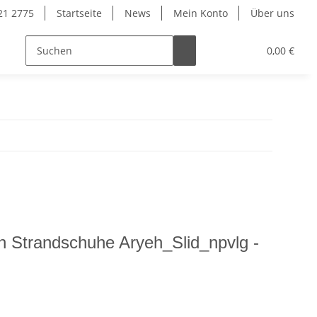
921 2775
Startseite
News
Mein Konto
Über uns
0,00 €
 Strandschuhe Aryeh_Slid_npvlg -