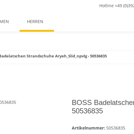
Hotline +49 (0)3
MEN
HERREN
Badelatschen Strandschuhe Aryeh_Slid_npvlg - 50536835
BOSS Badelatschen
50536835
Artikelnummer:
50536835