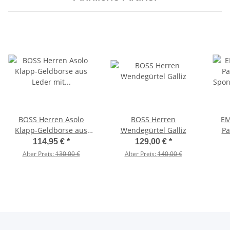
BOSS Herren Asolo
BOSS Herren
EM
Klapp-Geldbörse aus
Wendegürtel Galliz
Pa
Leder mit Münzfach
Spo
114,95 €
*
129,00 €
*
Logo-Prägung Schwarz
Alter Preis:
130,00 €
Alter Preis:
140,00 €