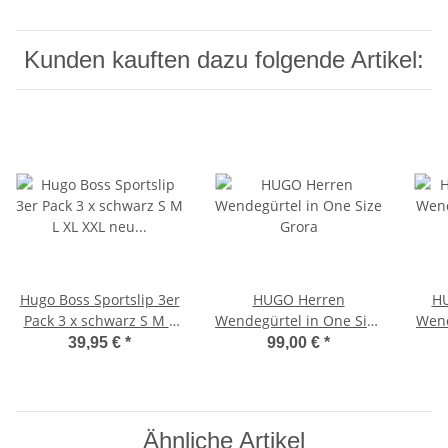
Kunden kauften dazu folgende Artikel:
Hugo Boss Sportslip 3er
HUGO Herren
HU
Pack 3 x schwarz S M L
Wendegürtel in One Size
Wend
XL XXL neu Slip Brief
Grora
39,95 €
*
99,00 €
*
Pant Short 2XL schwarz
weiß grau Farbmix
Ähnliche Artikel