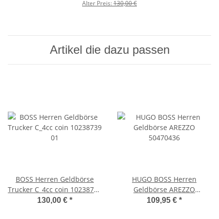
Schwarz
Alter Preis:
130,00 €
Artikel die dazu passen
BOSS Herren Geldbörse
HUGO BOSS Herren
Trucker C_4cc coin 10238739
Geldbörse AREZZO
01
50470436
130,00 €
*
109,95 €
*