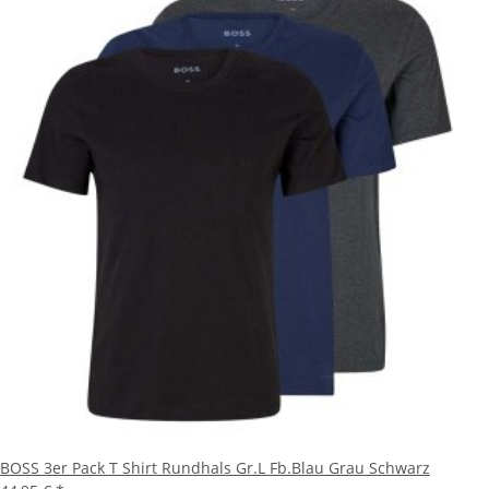
BOSS 3er Pack T Shirt Rundhals Gr.L Fb.Blau Grau Schwarz