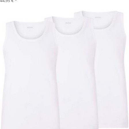
44,95 €
*