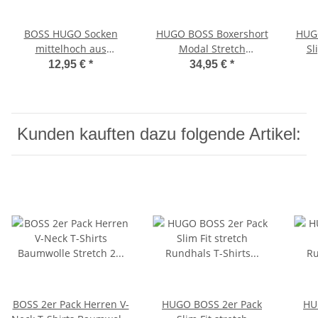
BOSS HUGO Socken
HUGO BOSS Boxershort
HUGO
mittelhoch aus
Modal Stretch
Sl
Baumwoll-Mix im
Baumwolle kariert
12,95 €
*
34,95 €
*
Zweier-Pack
Kunden kauften dazu folgende Artikel:
BOSS 2er Pack Herren V-
HUGO BOSS 2er Pack
HU