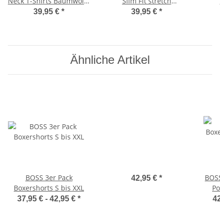
Neck T-Shirts Baumwolle
Slim Fit stretch
Stretch 2 x Weiß Gr.XXL
Rundhals T-Shirts Farbe
Rundh
39,95 €
*
39,95 €
*
100 Weiß Größe XXL
Ähnliche Artikel
BOSS 3er Pack
BOSS
42,95 €
*
Boxershorts S bis XXL
Po
ges
37,95 € -
42,95 €
*
42