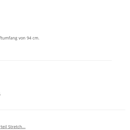
ftumfang von 94 cm.
5