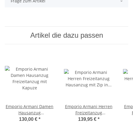
Frage zum Artikel
Artikel die dazu passen
Emporio Armani Damen
Emporio Armani Herren
Empo
Hausanzug
Freizeitanzug
Freizeitanzug mit
Hausanzug mit Zip in
130,00 €
*
139,95 €
*
Kapuze
Blau & Schwarz