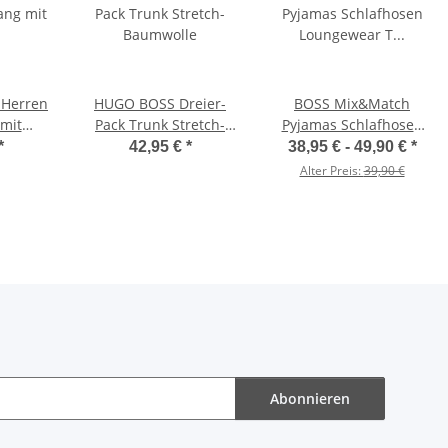
 Herren
HUGO BOSS Dreier-
BOSS Mix&Match
 mit
Pack Trunk Stretch-
Pyjamas Schlafhosen
Baumwolle
Loungewear T Shirts V
*
42,95 €
*
38,95 € -
49,90 €
*
Necks O Necks
Alter Preis:
39,90 €
Abonnieren