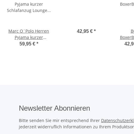
Marc O´Polo Herren
B
42,95 €
*
Pyjama kurzer
BoxerB
Schlafanzug Lounge Set
läng
59,95 €
*
42,9
Rundhals Mix & Match
Baumwo
Newsletter Abonnieren
Bitte senden Sie mir entsprechend Ihrer
Datenschutzerk
jederzeit widerruflich Informationen zu Ihrem Produktsor