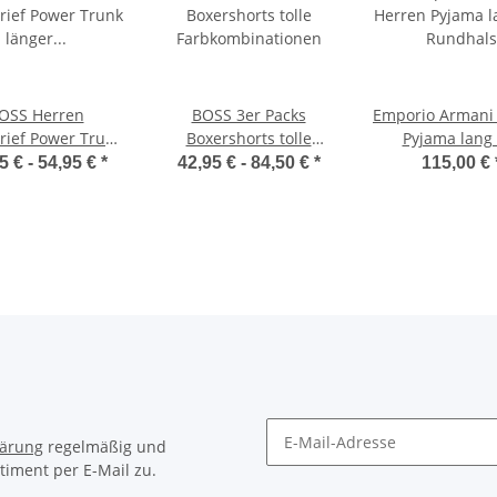
OSS Herren
BOSS 3er Packs
Emporio Armani
rief Power Trunk
Boxershorts tolle
Pyjama lang
er geschnitten
Farbkombinationen
Rundhals
5 € -
54,95 €
*
42,95 € -
84,50 €
*
115,00 €
lle Stretch 3er
Pack
lärung
regelmäßig und
timent per E-Mail zu.
Newsletter Abonnieren