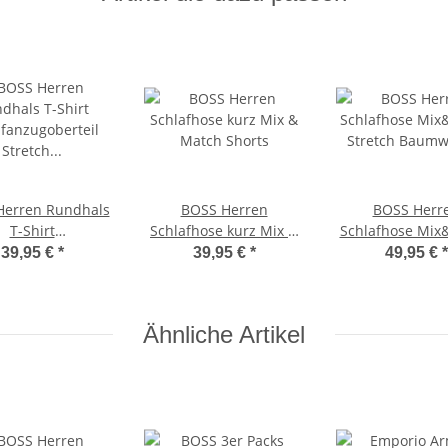
Herren Rundhals
BOSS Herren
BOSS Herr
T-Shirt
Schlafhose kurz Mix &
Schlafhose Mix
afanzugoberteil
Match Shorts
Stretch Baum
39,95 €
*
39,95 €
*
49,95 €
*
tch Baumwolle
Homewea
go Stickerei
Ähnliche Artikel