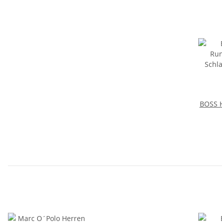
BOSS 
Schl
Stre
Lo