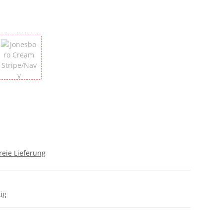
ange/Dark Navy
Jonesboro Cream Stripe/Navy
reie Lieferung
ig