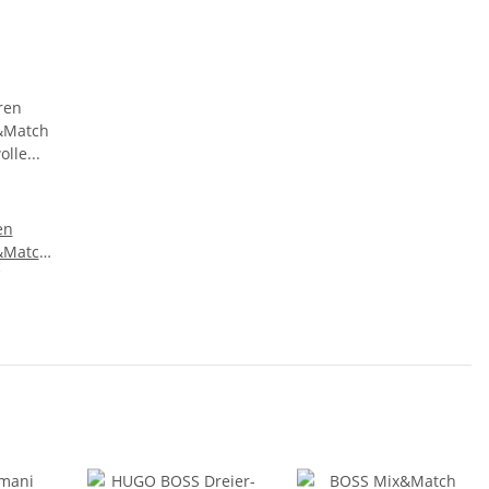
en
&Match
wolle
r